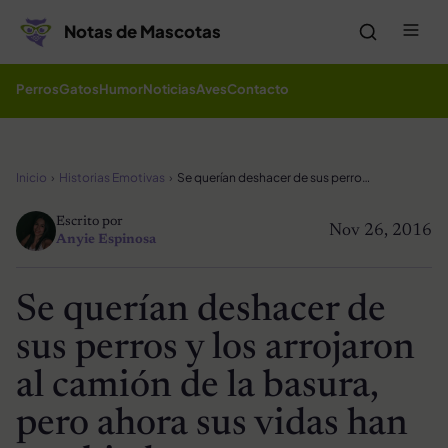
Saltar al contenido
Me
Notas de Mascotas
Perros
Gatos
Humor
Noticias
Aves
Contacto
Inicio
Historias Emotivas
Se querían deshacer de sus perros y los arrojaron al camión de la basura, pero ahora sus vidas han cambiado
Escrito por
Nov 26, 2016
Anyie Espinosa
Se querían deshacer de
sus perros y los arrojaron
al camión de la basura,
pero ahora sus vidas han