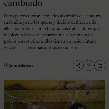
cambiado
Estos perros fueron arrojados al camión de la basura,
su familia ya no los quería y decidió deshacerse de
ellos botándolos como basura. Los trabajadores que
recolectan la basura actuaron mal al aceptar a los
pobres perros. Ahora ellos tienen un mejor futuro
gracias a las personas que los rescataron.
2 min de lectura
Compartir artíc
Copia
Compartir