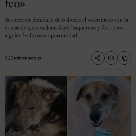
feo»
Su anterior familia lo dejó donde el veterinario con la
escusa de que era demasiado "asqueroso y feo", pero
alguien le dio otra oportunidad
2 min de lectura
Compartir artíc
Copia
Compartir