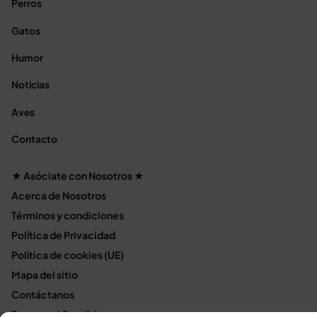
Perros
Gatos
Humor
Noticias
Aves
Contacto
★ Asóciate con Nosotros ★
Acerca de Nosotros
Términos y condiciones
Política de Privacidad
Política de cookies (UE)
Mapa del sitio
Contáctanos
Terms and Conditions