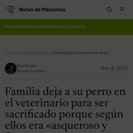
Saltar al contenido
Me
Notas de Mascotas
Perros
Gatos
Humor
Noticias
Aves
Contacto
Inicio
Historias Emotivas
Familia deja a su perro en el veterinario para ser sacrificado porque según ellos era «asqueroso y feo»
Escrito por
Nov 8, 2017
Anyie Espinosa
Familia deja a su perro en
el veterinario para ser
sacrificado porque según
ellos era «asqueroso y