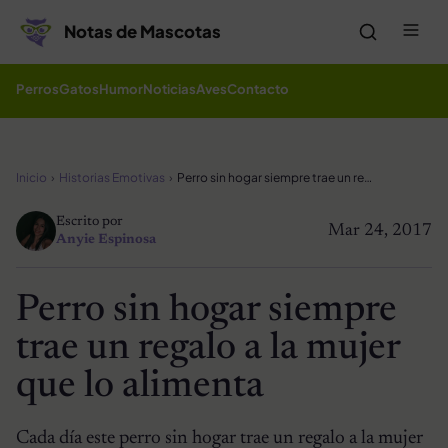
Saltar al contenido
Me
Notas de Mascotas
Perros
Gatos
Humor
Noticias
Aves
Contacto
Inicio
Historias Emotivas
Perro sin hogar siempre trae un regalo a la mujer que lo alimenta
Escrito por
Mar 24, 2017
Anyie Espinosa
Perro sin hogar siempre
trae un regalo a la mujer
que lo alimenta
Cada día este perro sin hogar trae un regalo a la mujer