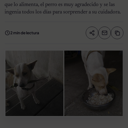
que lo alimenta, el perro es muy agradecido y se las
ingenia todos los días para sorprender a su cuidadora.
2 min de lectura
Compartir artíc
Copia
Compartir