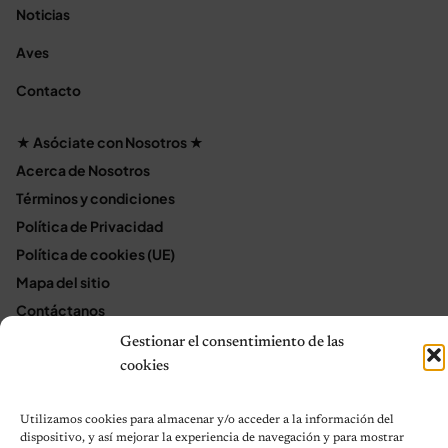
Noticias
Aves
Contacto
★ Asóciate con Nosotros ★
Acerca de Nosotros
Términos y condiciones
Política de Privacidad
Política de cookies (UE)
Mapa del sitio
Contáctanos
Terms and Conditions
Gestionar el consentimiento de las
cookies
© 2026 Notas de Mascotas
Utilizamos cookies para almacenar y/o acceder a la información del
Política de privacidad
dispositivo, y así mejorar la experiencia de navegación y para mostrar