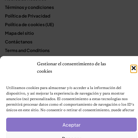
Términos y condiciones
Política de Privacidad
Política de cookies (UE)
Mapa del sitio
Contáctanos
Terms and Conditions
Gestionar el consentimiento de las
cookies
© 2026 Notas de Mascotas
Política de privacidad
Utilizamos cookies para almacenar y/o acceder a la información del
dispositivo, y así mejorar la experiencia de navegación y para mostrar
anuncios (no) personalizados. El consentimiento a estas tecnologías nos
permitirá procesar datos como el comportamiento de navegación o los ID's
únicos en este sitio. No consentir o retirar el consentimiento, puede afectar
negativamente a ciertas características y funciones.
Aceptar