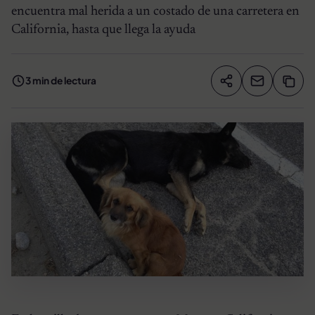
encuentra mal herida a un costado de una carretera en
California, hasta que llega la ayuda
3 min de lectura
Compartir artíc
Copia
Compartir