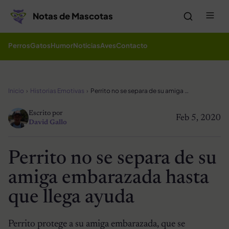
Saltar al contenido
Me
Notas de Mascotas
Perros
Gatos
Humor
Noticias
Aves
Contacto
Inicio
Historias Emotivas
Perrito no se separa de su amiga embarazada hasta que llega ayuda
Escrito por
Feb 5, 2020
David Gallo
Perrito no se separa de su
amiga embarazada hasta
que llega ayuda
Perrito protege a su amiga embarazada, que se