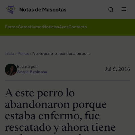
Saltar al contenido
Me
Notas de Mascotas
Perros
Gatos
Humor
Noticias
Aves
Contacto
Inicio
Perros
A este perro lo abandonaron porque estaba enfermo, fue rescatado y ahora tiene un hogar para siempre
Escrito por
Jul 5, 2016
Anyie Espinosa
A este perro lo
abandonaron porque
estaba enfermo, fue
rescatado y ahora tiene