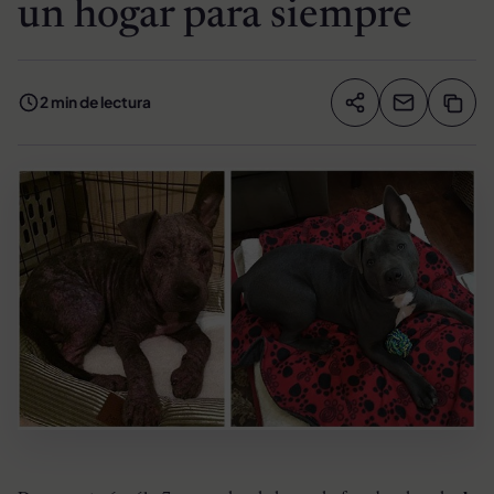
un hogar para siempre
2 min de lectura
Compartir artíc
Copia
Compartir