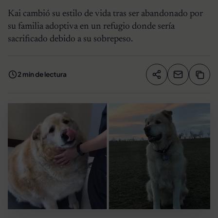
Kai cambió su estilo de vida tras ser abandonado por
su familia adoptiva en un refugio donde sería
sacrificado debido a su sobrepeso.
2 min de lectura
Compartir artíc
Copia
Compartir