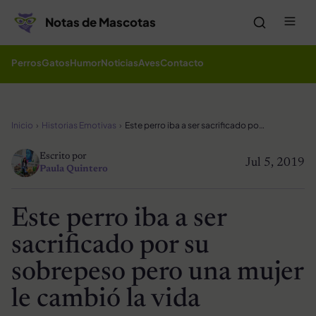
Saltar al contenido
Me
Notas de Mascotas
Perros
Gatos
Humor
Noticias
Aves
Contacto
Inicio
Historias Emotivas
Este perro iba a ser sacrificado por su sobrepeso pero una mujer le cambió la vida
Escrito por
Jul 5, 2019
Paula Quintero
Este perro iba a ser
sacrificado por su
sobrepeso pero una mujer
le cambió la vida