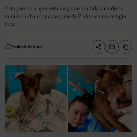
Esta perrita mayor está muy confundida cuando su
familia la abandona después de 7 años en un refugio
local
2 min de lectura
Compartir artíc
Copia
Compartir