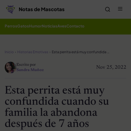
Saltar al contenido
Me
Notas de Mascotas
Perros
Gatos
Humor
Noticias
Aves
Contacto
Inicio
Historias Emotivas
Esta perrita está muy confundida cuando su familia la abandona después de 7 años
Escrito por
Nov 25, 2022
Sandra Muñoz
Esta perrita está muy
confundida cuando su
familia la abandona
después de 7 años