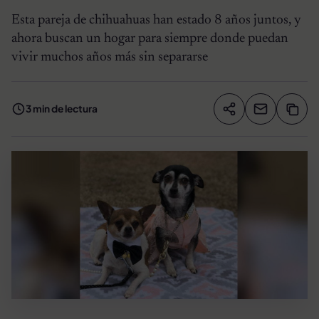
Esta pareja de chihuahuas han estado 8 años juntos, y
ahora buscan un hogar para siempre donde puedan
vivir muchos años más sin separarse
3 min de lectura
Compartir artíc
Copia
Compartir