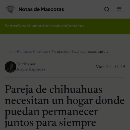
Saltar al contenido
Me
Notas de Mascotas
Perros
Gatos
Humor
Noticias
Aves
Contacto
Inicio
Historias Emotivas
Pareja de chihuahuas necesitan un hogar donde puedan permanecer juntos para siempre
Escrito por
Mar 11, 2019
Anyie Espinosa
Pareja de chihuahuas
necesitan un hogar donde
puedan permanecer
juntos para siempre