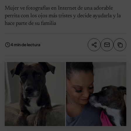
Mujer ve fotografías en Internet de una adorable
perrita con los ojos más tristes y decide ayudarla y la
hace parte de su familia
4 min de lectura
Compartir artíc
Copia
Compartir