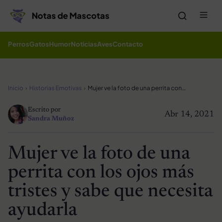
Saltar al contenido
Me
Notas de Mascotas
Perros
Gatos
Humor
Noticias
Aves
Contacto
Inicio
Historias Emotivas
Mujer ve la foto de una perrita con los ojos más tristes y sabe que necesita ayudarla
Escrito por
Abr 14, 2021
Sandra Muñoz
Mujer ve la foto de una
perrita con los ojos más
tristes y sabe que necesita
ayudarla