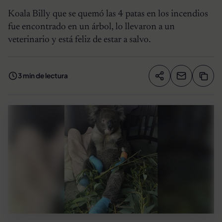
Koala Billy que se quemó las 4 patas en los incendios
fue encontrado en un árbol, lo llevaron a un
veterinario y está feliz de estar a salvo.
3 min de lectura
Compartir artíc
Copia
Compartir