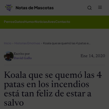
Saltar al contenido
Me
Notas de Mascotas
Perros
Gatos
Humor
Noticias
Aves
Contacto
Inicio
Historias Emotivas
Koala que se quemó las 4 patas en los incendios está tan feliz de estar a salvo
Escrito por
Ene 14, 2020
David Gallo
Koala que se quemó las 4
patas en los incendios
está tan feliz de estar a
salvo