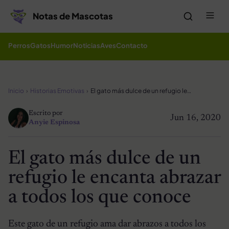
Saltar al contenido
Me
Notas de Mascotas
Perros
Gatos
Humor
Noticias
Aves
Contacto
Inicio
Historias Emotivas
El gato más dulce de un refugio le encanta abrazar a todos los que conoce
Escrito por
Jun 16, 2020
Anyie Espinosa
El gato más dulce de un
refugio le encanta abrazar
a todos los que conoce
Este gato de un refugio ama dar abrazos a todos los