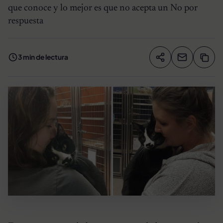
que conoce y lo mejor es que no acepta un No por
respuesta
3 min de lectura
Compartir artíc
Copia
Compartir