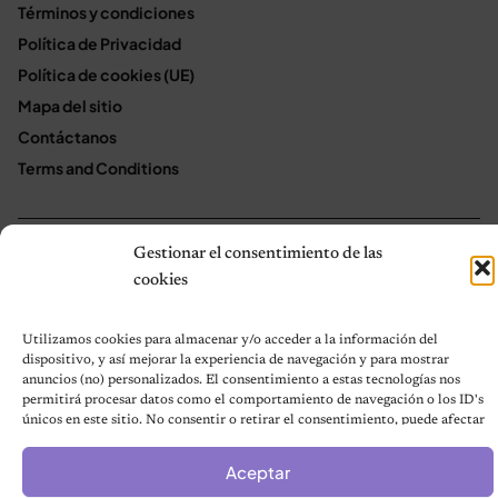
Términos y condiciones
Política de Privacidad
Política de cookies (UE)
Mapa del sitio
Contáctanos
Terms and Conditions
Gestionar el consentimiento de las
© 2026 Notas de Mascotas
Política de privacidad
cookies
Utilizamos cookies para almacenar y/o acceder a la información del
dispositivo, y así mejorar la experiencia de navegación y para mostrar
anuncios (no) personalizados. El consentimiento a estas tecnologías nos
permitirá procesar datos como el comportamiento de navegación o los ID's
únicos en este sitio. No consentir o retirar el consentimiento, puede afectar
negativamente a ciertas características y funciones.
Aceptar