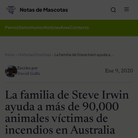
Saltar al contenido
Me
Notas de Mascotas
Perros
Gatos
Humor
Noticias
Aves
Contacto
Inicio
Historias Emotivas
La familia de Steve Irwin ayuda a más de 90,000 animales víctimas de incendios en Australia
Escrito por
Ene 9, 2020
David Gallo
La familia de Steve Irwin
ayuda a más de 90,000
animales víctimas de
incendios en Australia