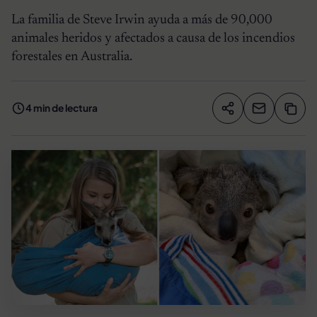
La familia de Steve Irwin ayuda a más de 90,000
animales heridos y afectados a causa de los incendios
forestales en Australia.
4 min de lectura
Compartir artíc
Copia
Compartir