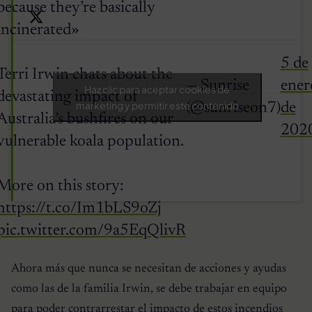
because they’re basically
incinerated»
5 de
Terri Irwin chats about the
— Sunrise
ener
Haz clic para aceptar cookies de
devastating impact of
marketing y permitir este contenido
(@sunriseon7)
de
Australia’s bushfires on our
202
vulnerable koala population.
More on this story:
https://t.co/Im1bLS9oZj
pic.twitter.com/9a5EqQlivR
Ahora más que nunca se necesitan de acciones y ayudas
como las de la familia Irwin, se debe trabajar en equipo
para poder contrarrestar el impacto de estos incendios