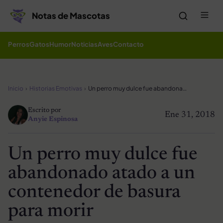
Saltar al contenido
Me
Notas de Mascotas
Perros
Gatos
Humor
Noticias
Aves
Contacto
Inicio
Historias Emotivas
Un perro muy dulce fue abandonado atado a un contenedor de basura para morir
Escrito por
Ene 31, 2018
Anyie Espinosa
Un perro muy dulce fue
abandonado atado a un
contenedor de basura
para morir