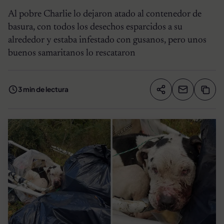
Al pobre Charlie lo dejaron atado al contenedor de
basura, con todos los desechos esparcidos a su
alrededor y estaba infestado con gusanos, pero unos
buenos samaritanos lo rescataron
3 min de lectura
Compartir artíc
Copia
Compartir