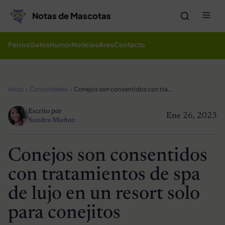
Saltar al contenido
Me
Notas de Mascotas
Perros
Gatos
Humor
Noticias
Aves
Contacto
Inicio
Curiosidades
Conejos son consentidos con tratamientos de spa de lujo en un resort solo para conejitos
Escrito por
Ene 26, 2023
Sandra Muñoz
Conejos son consentidos
con tratamientos de spa
de lujo en un resort solo
para conejitos