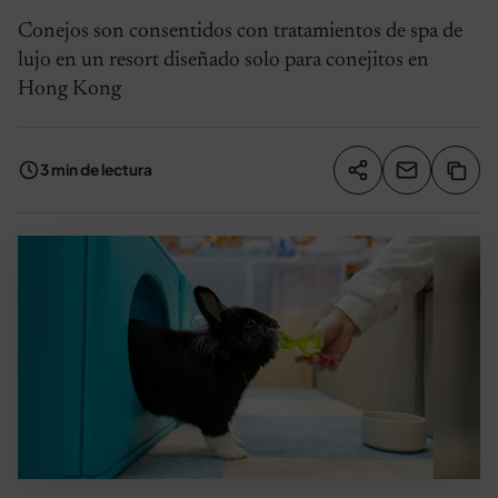
Conejos son consentidos con tratamientos de spa de
lujo en un resort diseñado solo para conejitos en
Hong Kong
3 min de lectura
Compartir artíc
Copia
Compartir