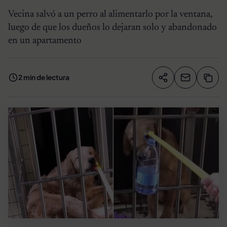
Vecina salvó a un perro al alimentarlo por la ventana,
luego de que los dueños lo dejaran solo y abandonado
en un apartamento
2 min de lectura
Compartir artíc
Copia
Compartir