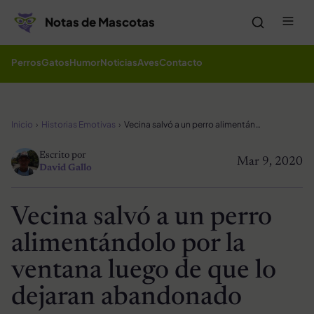
Saltar al contenido
Me
Notas de Mascotas
Perros
Gatos
Humor
Noticias
Aves
Contacto
Inicio
Historias Emotivas
Vecina salvó a un perro alimentándolo por la ventana luego de que lo dejaran abandonado
Escrito por
Mar 9, 2020
David Gallo
Vecina salvó a un perro
alimentándolo por la
ventana luego de que lo
dejaran abandonado