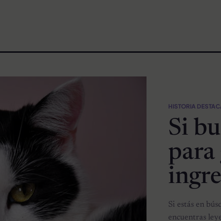
HISTORIA DESTA
Si b
para
ingre
Si estás en bús
encuentras ley