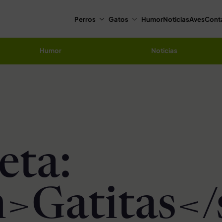
Perros
Gatos
Humor
Noticias
Aves
Cont
Humor
Noticias
eta:
>Gatitas<