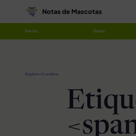
Saltar al contenido
Notas de Mascotas
Perros
Gatos
Explora el archivo
Etiqu
<span