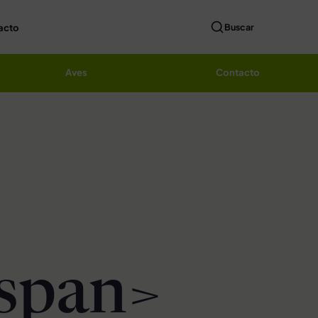
acto
Buscar
Aves
Contacto
/span>