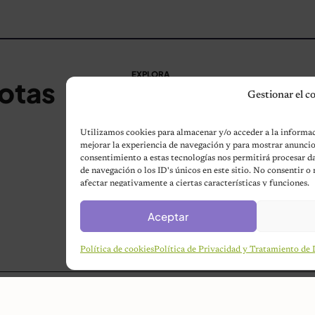
EXPLORA
otas
Gestionar el c
Perros
Gatos
Utilizamos cookies para almacenar y/o acceder a la informaci
mejorar la experiencia de navegación y para mostrar anuncio
Humor
consentimiento a estas tecnologías nos permitirá procesar
de navegación o los ID's únicos en este sitio. No consentir o
Noticias
afectar negativamente a ciertas características y funciones.
Aves
Aceptar
Contacto
Política de cookies
Política de Privacidad y Tratamiento de 