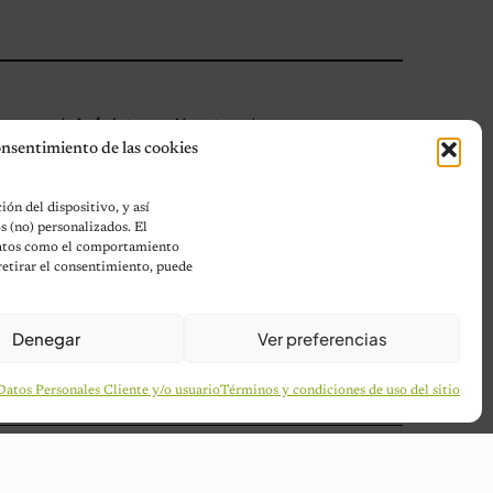
★ Asóciate con Nosotros ★
onsentimiento de las cookies
Acerca de Nosotros
Términos y condiciones
Política de Privacidad
Política de cookies (UE)
ón del dispositivo, y así
Mapa del sitio
Contáctanos
s (no) personalizados. El
 datos como el comportamiento
Terms and Conditions
 retirar el consentimiento, puede
Denegar
Ver preferencias
Datos Personales Cliente y/o usuario
Términos y condiciones de uso del sitio
Política de privacidad