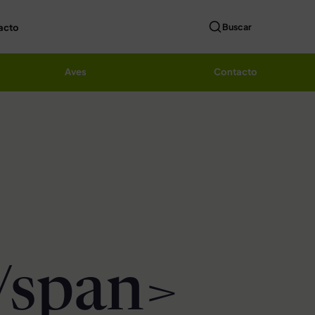
acto
Buscar
Aves
Contacto
/span>