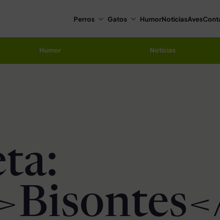
Perros
Gatos
Humor
Noticias
Aves
Cont
Humor
Noticias
ta:
>Bisontes<