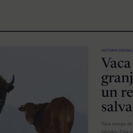
HISTORIA DESTA
Vaca
granj
un r
salva
Vaca escapa de
salvajes. Esta