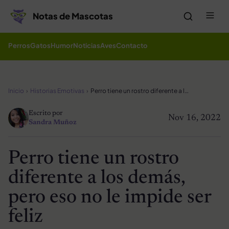
Saltar al contenido
Me
Notas de Mascotas
Perros
Gatos
Humor
Noticias
Aves
Contacto
Inicio
Historias Emotivas
Perro tiene un rostro diferente a los demás, pero eso no le impide ser feliz
Escrito por
Nov 16, 2022
Sandra Muñoz
Perro tiene un rostro
diferente a los demás,
pero eso no le impide ser
feliz