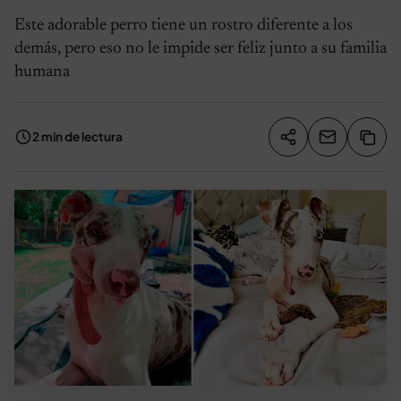
Este adorable perro tiene un rostro diferente a los
demás, pero eso no le impide ser feliz junto a su familia
humana
2 min de lectura
Compartir artíc
Copia
Compartir