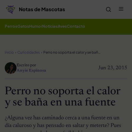
Saltar al contenido
Me
Notas de Mascotas
Perros
Gatos
Humor
Noticias
Aves
Contacto
Inicio
Curiosidades
Perro no soporta el calor y se baña en una fuente
Escrito por
Jun 23, 2015
Anyie Espinosa
Perro no soporta el calor
y se baña en una fuente
¿Alguna vez has caminado cerca a una fuente en un
día caluroso y has pensado en saltar y meterte? Pues