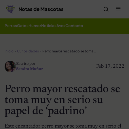
Saltar al contenido
Me
Notas de Mascotas
Perros
Gatos
Humor
Noticias
Aves
Contacto
Inicio
Curiosidades
Perro mayor rescatado se toma muy en serio su papel de ‘padrino’
Escrito por
Feb 17, 2022
Sandra Muñoz
Perro mayor rescatado se
toma muy en serio su
papel de ‘padrino’
Este encantador perro mayor se toma muy en serio el