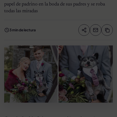
papel de padrino en la boda de sus padres y se roba
todas las miradas
3 min de lectura
Compartir artíc
Copia
Compartir