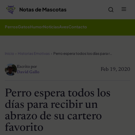
Saltar al contenido
Me
Notas de Mascotas
Perros
Gatos
Humor
Noticias
Aves
Contacto
Inicio
Historias Emotivas
Perro espera todos los días para recibir un abrazo de su cartero favorito
Escrito por
Feb 19, 2020
David Gallo
Perro espera todos los
días para recibir un
abrazo de su cartero
favorito