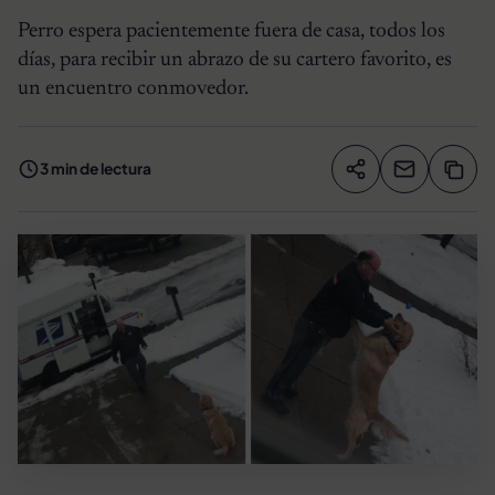
Perro espera pacientemente fuera de casa, todos los
días, para recibir un abrazo de su cartero favorito, es
un encuentro conmovedor.
3 min de lectura
Compartir artíc
Copia
Compartir