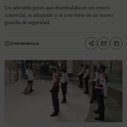
Un adorable perro que deambulaba en un centro
comercial, es adoptado y se convierte en un nuevo
guardia de seguridad.
2 min de lectura
Compartir artíc
Copia
Compartir