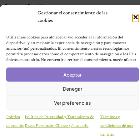
Terms and Conditions
Gestionar el consentimiento de las
cookies
© 2026 Notas de Mascotas
Política de privacidad
Utilizamos cookies para almacenar y/o acceder a la información del
dispositivo, y así mejorar la experiencia de navegación y para mostrar
anuncios (no) personalizados. El consentimiento a estas tecnologías nos
permitirá procesar datos como el comportamiento de navegación o los ID's
únicos en este sitio. No consentir o retirar el consentimiento, puede afectar
negativamente a ciertas características y funciones.
Aceptar
Denegar
Ver preferencias
Política
Política de Privacidad y Tratamiento de
Términos y
de cookies
Datos Personales Cliente y/o usuario
condiciones de uso
HISTORIAS EMOTIVAS
Pesaba poco más de un kilo y estaba en la lista de
del sitio
eutanasia: la historia detrás de la cachorra que