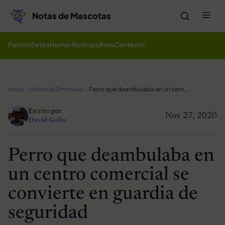
Saltar al contenido
Me
Notas de Mascotas
Perros
Gatos
Humor
Noticias
Aves
Contacto
Inicio
Historias Emotivas
Perro que deambulaba en un centro comercial se convierte en guardia de seguridad
Escrito por
Nov 27, 2020
David Gallo
Perro que deambulaba en
un centro comercial se
convierte en guardia de
seguridad