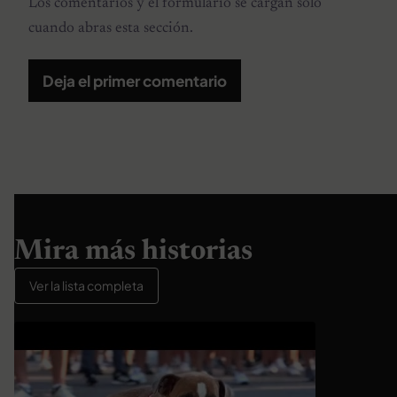
Los comentarios y el formulario se cargan solo
cuando abras esta sección.
Deja el primer comentario
Mira más historias
Ver la lista completa