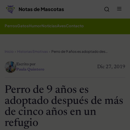
Saltar al contenido
Me
Notas de Mascotas
Perros
Gatos
Humor
Noticias
Aves
Contacto
Inicio
Historias Emotivas
Perro de 9 años es adoptado después de más de cinco años en un refugio
Escrito por
Dic 27, 2019
Paula Quintero
Perro de 9 años es
adoptado después de más
de cinco años en un
refugio