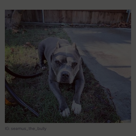
IG: seamus_the_bully