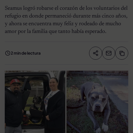
Seamus logró robarse el corazón de los voluntarios del
refugio en donde permaneció durante más cinco años,
y ahora se encuentra muy feliz y rodeado de mucho
amor por la familia que tanto había esperado.
2 min de lectura
Compartir artíc
Copia
Compartir