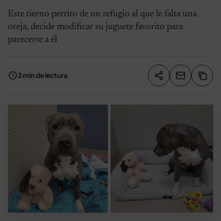
Este tierno perrito de un refugio al que le falta una
oreja, decide modificar su juguete favorito para
parecerse a él
3 min de lectura
Compartir artíc
Copia
Compartir