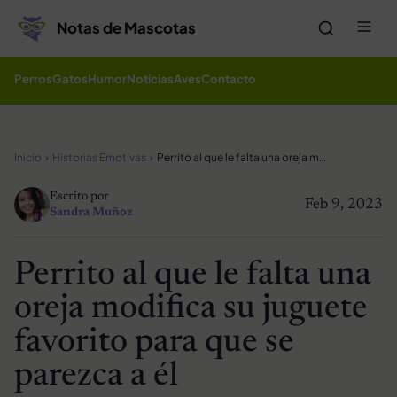
Saltar al contenido
Me
Notas de Mascotas
Perros
Gatos
Humor
Noticias
Aves
Contacto
Inicio
Historias Emotivas
Perrito al que le falta una oreja modifica su juguete favorito para que se parezca a él
Escrito por
Feb 9, 2023
Sandra Muñoz
Perrito al que le falta una
oreja modifica su juguete
favorito para que se
parezca a él