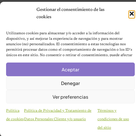
Gestionar el consentimiento de las
cookies
© 2026 Notas de Mascotas
Política de privacidad
Utilizamos cookies para almacenar y/o acceder a la información del
dispositivo, y así mejorar la experiencia de navegación y para mostrar
anuncios (no) personalizados. El consentimiento a estas tecnologías nos
permitirá procesar datos como el comportamiento de navegación o los ID's
únicos en este sitio. No consentir o retirar el consentimiento, puede afectar
negativamente a ciertas características y funciones.
Aceptar
Denegar
Ver preferencias
Política
Política de Privacidad y Tratamiento de
Términos y
de cookies
Datos Personales Cliente y/o usuario
condiciones de uso
HISTORIAS EMOTIVAS
Pesaba poco más de un kilo y estaba en la lista de
del sitio
eutanasia: la historia detrás de la cachorra que