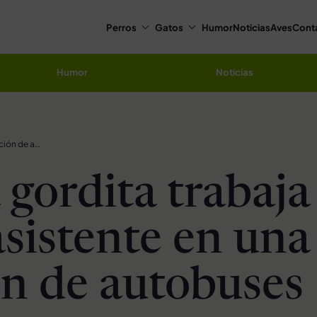
Perros
Gatos
Humor
Noticias
Aves
Cont
Humor
Noticias
Perrita gordita trabaja como asistente en una estación de autobuses
 gordita trabaja
sistente en una
ón de autobuses