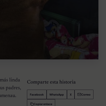
 más linda
Comparte esta historia
sus padres,
Facebook
WhatsApp
X
Correo
lumenau.
Copiar enlace