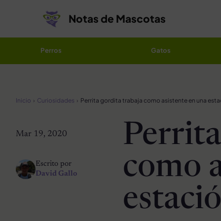
Saltar al contenido
Notas de Mascotas
Perros
Gatos
Inicio
Curiosidades
Perrita
Mar 19, 2020
como a
Escrito por
David Gallo
estaci