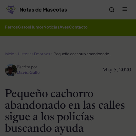
Saltar al contenido
Me
Notas de Mascotas
Perros
Gatos
Humor
Noticias
Aves
Contacto
Inicio
Historias Emotivas
Pequeño cachorro abandonado en las calles sigue a los policías buscando ayuda
Escrito por
May 5, 2020
David Gallo
Pequeño cachorro
abandonado en las calles
sigue a los policías
buscando ayuda