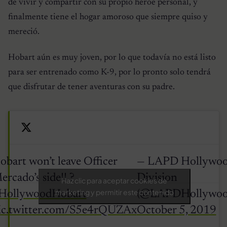
de vivir y compartir con su propio héroe personal, y
finalmente tiene el hogar amoroso que siempre quiso y
mereció.
Hobart aún es muy joven, por lo que todavía no está listo
para ser entrenado como K-9, por lo pronto solo tendrá
que disfrutar de tener aventuras con su padre.
obart won’t leave Officer
— LAPD Hollywo
ercado’s side!! ?
Division
Haz clic para aceptar cookies de
marketing y permitir este contenido
HollywoodHobart
(@LAPDHollywoo
ic.twitter.com/S5e4rQUZAx
October 5, 2019