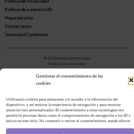
Política de Privacidad
Política de cookies (UE)
Mapa del sitio
Contáctanos
Terms and Conditions
© 2026 Notas de Mascotas
Política de privacidad
Gestionar el consentimiento de las
cookies
Utilizamos cookies para almacenar y/o acceder a la información del
dispositivo, y así mejorar la experiencia de navegación y para mostrar
anuncios (no) personalizados. El consentimiento a estas tecnologías nos
permitirá procesar datos como el comportamiento de navegación o los ID's
únicos en este sitio. No consentir o retirar el consentimiento, puede afectar
negativamente a ciertas características y funciones.