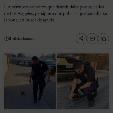
Un hermoso cachorro que deambulaba por las calles
de Los Ángeles, persigue a dos policías que patrullaban
la zona, en busca de ayuda
3 min de lectura
Compartir artíc
Copia
Compartir