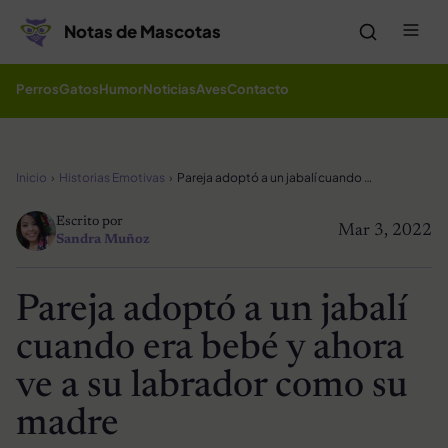
Saltar al contenido
Me
Notas de Mascotas
Perros
Gatos
Humor
Noticias
Aves
Contacto
Inicio
Historias Emotivas
Pareja adoptó a un jabalí cuando era bebé y ahora ve a su labrador como su madre
Escrito por
Mar 3, 2022
Sandra Muñoz
Pareja adoptó a un jabalí
cuando era bebé y ahora
ve a su labrador como su
madre