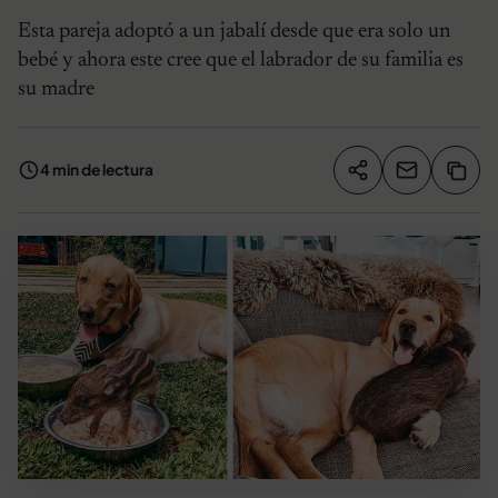
Esta pareja adoptó a un jabalí desde que era solo un
bebé y ahora este cree que el labrador de su familia es
su madre
4 min de lectura
Compartir artíc
Copia
Compartir