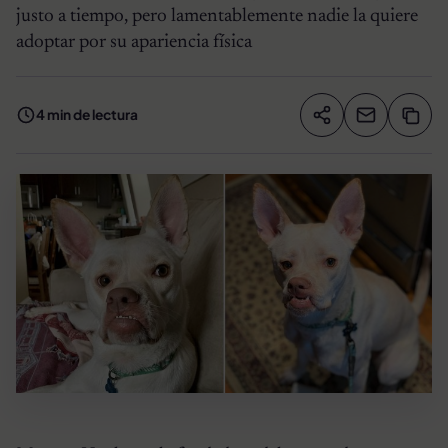
justo a tiempo, pero lamentablemente nadie la quiere
adoptar por su apariencia física
4 min de lectura
Compartir artíc
Copia
Compartir