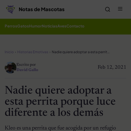
Saltar al contenido
Me
Notas de Mascotas
Perros
Gatos
Humor
Noticias
Aves
Contacto
Inicio
Historias Emotivas
Nadie quiere adoptar a esta perrita porque luce diferente a los demás
Escrito por
Feb 12, 2021
David Gallo
Nadie quiere adoptar a
esta perrita porque luce
diferente a los demás
Kleo es una perrita que fue acogida por un refugio