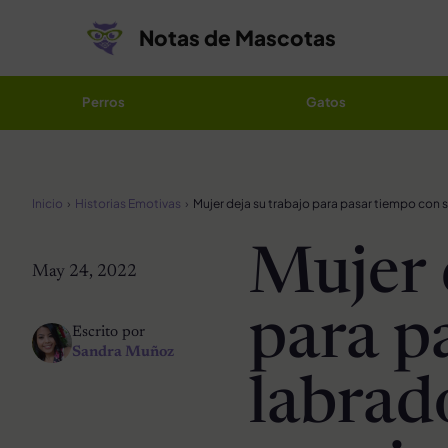
Saltar al contenido
Notas de Mascotas
Perros
Gatos
Inicio
Historias Emotivas
Mujer 
May 24, 2022
para p
Escrito por
Sandra Muñoz
labrad