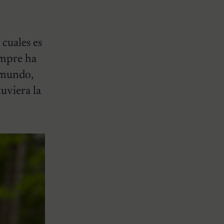
 cuales es
empre ha
 mundo,
uviera la