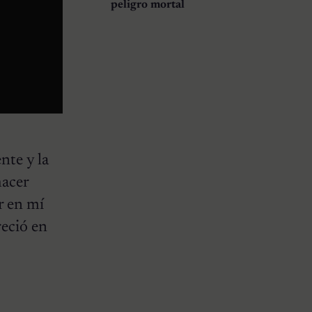
peligro mortal
nte y la
hacer
r en mí
reció en