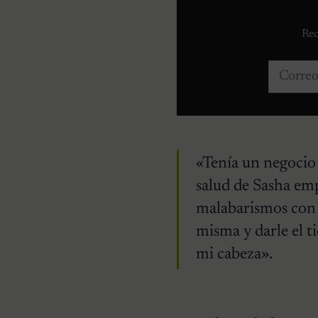
Rec
Correo e
«Tenía un negocio
salud de Sasha em
malabarismos con l
misma y darle el t
mi cabeza».