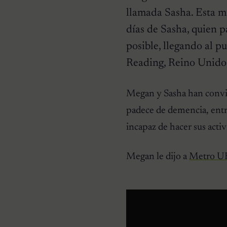
llamada Sasha. Esta m
días de Sasha, quien 
posible, llegando al p
Reading, Reino Unido, 
HISTORIAS EMOTIVAS
Pesaba poco más de un
kilo y estaba en la lista de
Megan y Sasha han conviv
eutanasia: la historia
detrás de la cachorra que
padece de demencia, entr
nadie daba por salvable
incapaz de hacer sus activ
Megan le dijo a
Metro U