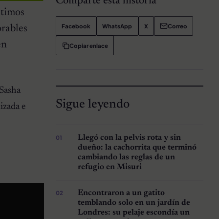
Comparte esta historia
ltimos
Facebook
WhatsApp
X
Correo
orables
en
Copiar enlace
 Sasha
Sigue leyendo
izada e
Llegó con la pelvis rota y sin
dueño: la cachorrita que terminó
cambiando las reglas de un
refugio en Misuri
Encontraron a un gatito
temblando solo en un jardín de
Londres: su pelaje escondía un