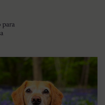
o para
ta