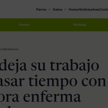
Perros
Gatos
Humor
Noticias
Aves
Cont
Humor
Noticias
Mujer deja su trabajo para pasar tiempo con su labradora enferma terminal
deja su trabajo
asar tiempo con
ora enferma