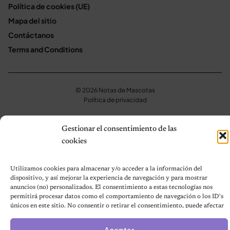
Política de cookies (UE)
Mapa del sitio
Contáctanos
Terms and Conditions
© 2026 Notas de Mascotas
Política de privacidad
Gestionar el consentimiento de las
cookies
Utilizamos cookies para almacenar y/o acceder a la información del
dispositivo, y así mejorar la experiencia de navegación y para mostrar
anuncios (no) personalizados. El consentimiento a estas tecnologías nos
permitirá procesar datos como el comportamiento de navegación o los ID's
únicos en este sitio. No consentir o retirar el consentimiento, puede afectar
negativamente a ciertas características y funciones.
Aceptar