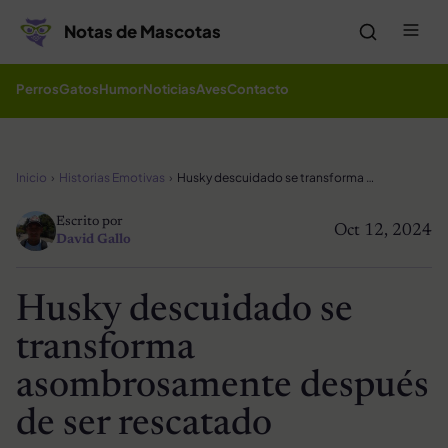
Saltar al contenido
Me
Notas de Mascotas
Perros
Gatos
Humor
Noticias
Aves
Contacto
Inicio
Historias Emotivas
Husky descuidado se transforma asombrosamente después de ser rescatado
Escrito por
Oct 12, 2024
David Gallo
Husky descuidado se
transforma
asombrosamente después
de ser rescatado