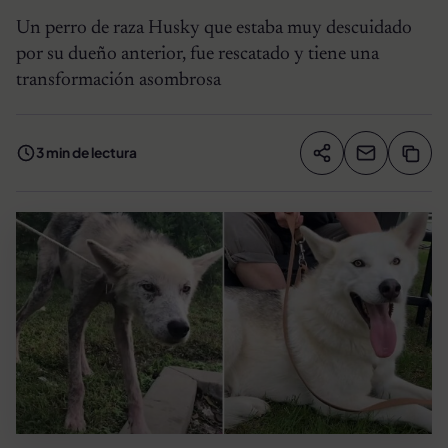
Un perro de raza Husky que estaba muy descuidado
por su dueño anterior, fue rescatado y tiene una
transformación asombrosa
3 min de lectura
Compartir artíc
Copia
Compartir