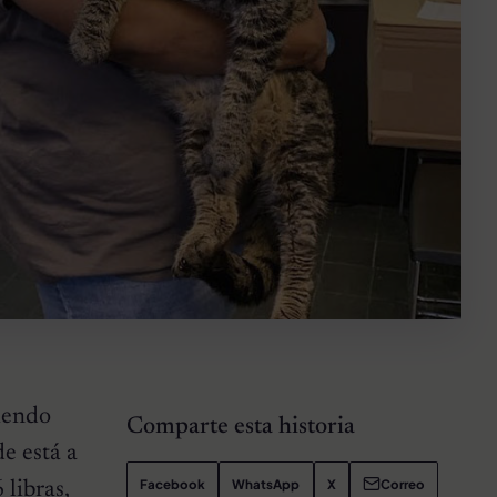
viendo
Comparte esta historia
de está a
Facebook
WhatsApp
X
Correo
 libras,