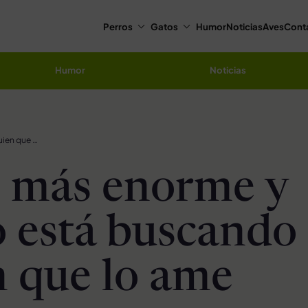
Perros
Gatos
Humor
Noticias
Aves
Cont
Humor
Noticias
El gato más enorme y gordito está buscando a alguien que lo ame
o más enorme y
o está buscando
n que lo ame