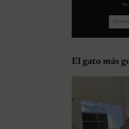
Rec
Correo e
El gato más g