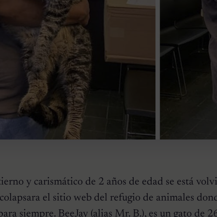
ierno y carismático de 2 años de edad se está vol
 colapsara el sitio web del refugio de animales don
ara siempre. BeeJay (alias Mr. B.), es un gato de 26