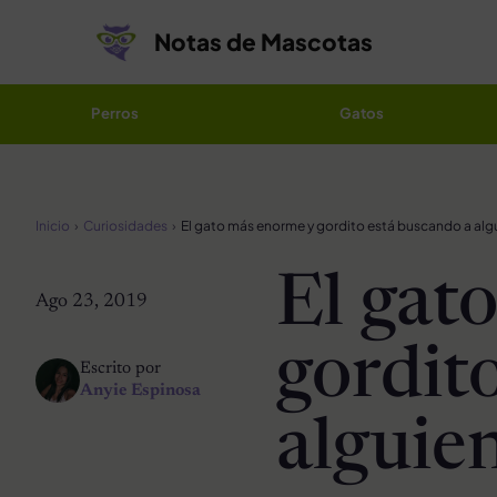
Saltar al contenido
Notas de Mascotas
Perros
Gatos
Inicio
Curiosidades
El gat
Ago 23, 2019
gordit
Escrito por
Anyie Espinosa
alguie