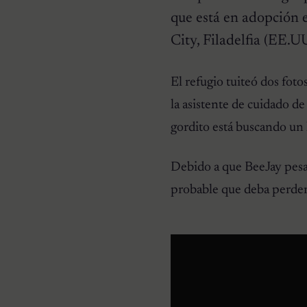
que está en adopción 
City, Filadelfia (EE.UU
CURIOSIDADES
Pareja se despierta y
encuentra a una perrita
El refugio tuiteó dos foto
desconocida acurrucada en
su cama
la asistente de cuidado d
gordito está buscando un
Debido a que BeeJay pesa 
probable que deba perder 