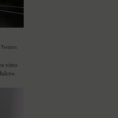
 Twitter:
s visto
dulce».