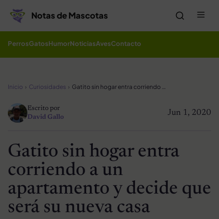
Saltar al contenido
Me
Notas de Mascotas
Perros
Gatos
Humor
Noticias
Aves
Contacto
Inicio
Curiosidades
Gatito sin hogar entra corriendo a un apartamento y decide que será su nueva casa
Escrito por
Jun 1, 2020
David Gallo
Gatito sin hogar entra
corriendo a un
apartamento y decide que
será su nueva casa