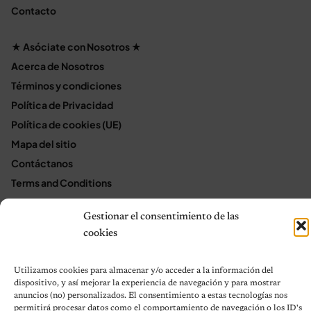
Contacto
★ Asóciate con Nosotros ★
Acerca de Nosotros
Términos y condiciones
Política de Privacidad
Política de cookies (UE)
Mapa del sitio
Contáctanos
Terms and Conditions
Gestionar el consentimiento de las
cookies
© 2026 Notas de Mascotas
Política de privacidad
Utilizamos cookies para almacenar y/o acceder a la información del
dispositivo, y así mejorar la experiencia de navegación y para mostrar
anuncios (no) personalizados. El consentimiento a estas tecnologías nos
permitirá procesar datos como el comportamiento de navegación o los ID's