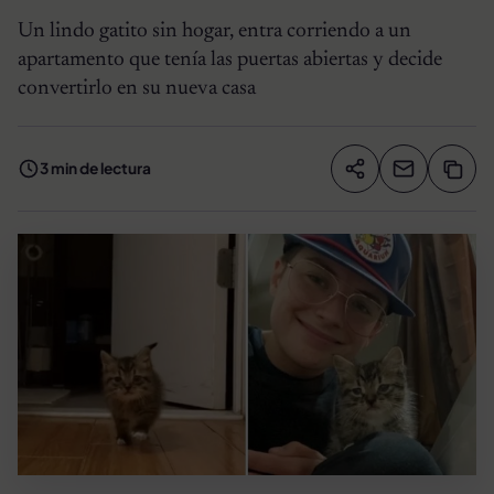
Un lindo gatito sin hogar, entra corriendo a un
apartamento que tenía las puertas abiertas y decide
convertirlo en su nueva casa
3 min de lectura
Compartir artíc
Copia
Compartir