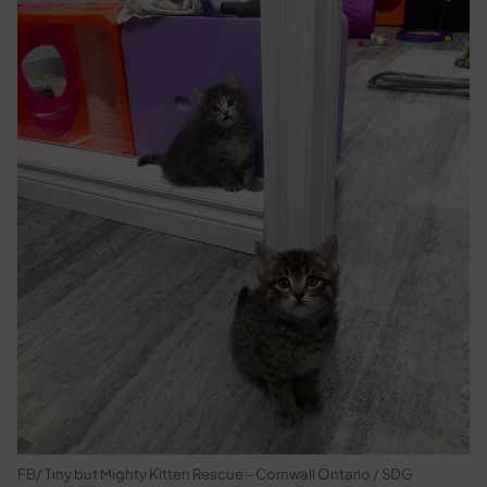
FB/ Tiny but Mighty Kitten Rescue – Cornwall Ontario / SDG