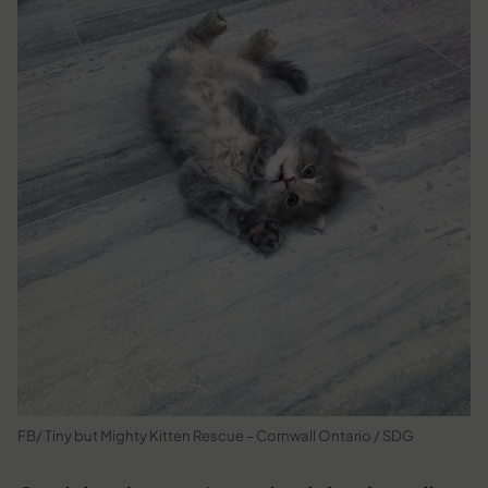
FB/ Tiny but Mighty Kitten Rescue – Cornwall Ontario / SDG