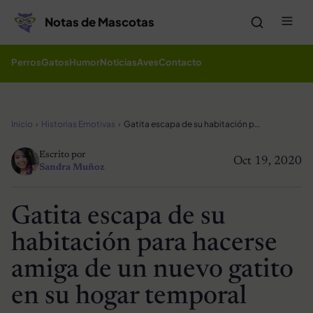
Saltar al contenido
Me
Notas de Mascotas
Perros
Gatos
Humor
Noticias
Aves
Contacto
Inicio
Historias Emotivas
Gatita escapa de su habitación para hacerse amiga de un nuevo gatito en su hogar temporal
Escrito por
Oct 19, 2020
Sandra Muñoz
Gatita escapa de su
habitación para hacerse
amiga de un nuevo gatito
en su hogar temporal