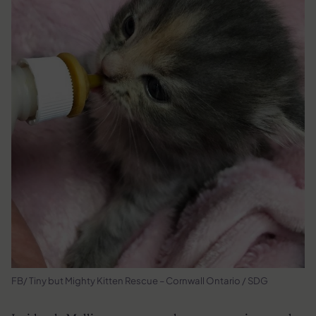
FB/ Tiny but Mighty Kitten Rescue – Cornwall Ontario / SDG