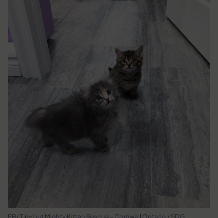
FB/ Tiny but Mighty Kitten Rescue – Cornwall Ontario / SDG