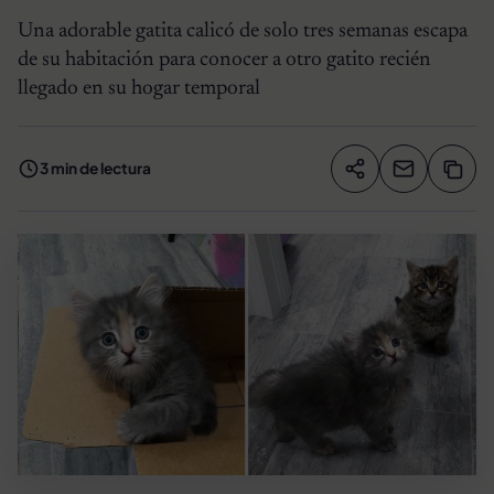
Una adorable gatita calicó de solo tres semanas escapa
de su habitación para conocer a otro gatito recién
llegado en su hogar temporal
3 min de lectura
Compartir artíc
Copia
Compartir