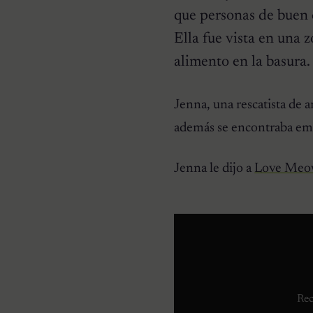
que personas de buen 
Ella fue vista en una 
alimento en la basura.
HISTORIAS EMOTIVAS
Jenna, una rescatista de 
Pesaba poco más de un
kilo y estaba en la lista de
además se encontraba em
eutanasia: la historia
detrás de la cachorra que
nadie daba por salvable
Jenna le dijo a
Love Me
Rec