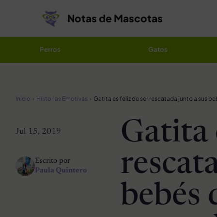
Saltar al contenido
Notas de Mascotas
Perros
Gatos
Inicio
Historias Emotivas
Gatita 
Jul 15, 2019
rescata
Escrito por
Paula Quintero
bebés 