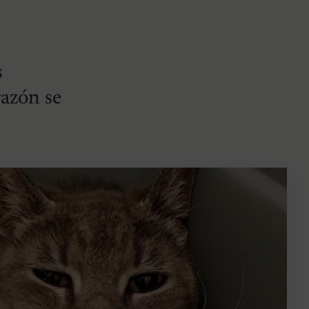
s
azón se