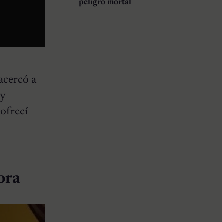
peligro mortal
acercó a
 y
 ofrecí
hora