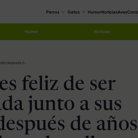
Perros
Gatos
Humor
Noticias
Aves
Cont
Humor
Noticias
Gatita es feliz de ser rescatada junto a sus bebés después de años vagando en la calle
es feliz de ser
da junto a sus
después de años