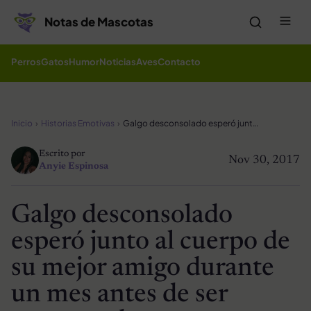
Saltar al contenido
Me
Notas de Mascotas
Perros
Gatos
Humor
Noticias
Aves
Contacto
Inicio
Historias Emotivas
Galgo desconsolado esperó junto al cuerpo de su mejor amigo durante un mes antes de ser encontrado
Escrito por
Nov 30, 2017
Anyie Espinosa
Galgo desconsolado
esperó junto al cuerpo de
su mejor amigo durante
un mes antes de ser