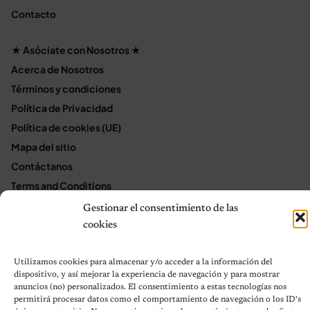
Contacto
★ Asóciate con Nosotros ★
Acerca de Nosotros
Términos y condiciones
Política de Privacidad
Política de cookies (UE)
Mapa del sitio
Contáctanos
Terms and Conditions
Gestionar el consentimiento de las
cookies
© 2026 Notas de Mascotas
Política de privacidad
Utilizamos cookies para almacenar y/o acceder a la información del
dispositivo, y así mejorar la experiencia de navegación y para mostrar
anuncios (no) personalizados. El consentimiento a estas tecnologías nos
permitirá procesar datos como el comportamiento de navegación o los ID's