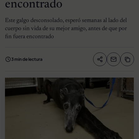
encontrado
Este galgo desconsolado, esperó semanas al lado del
cuerpo sin vida de su mejor amigo, antes de que por
fin fuera encontrado
3 min de lectura
Compartir artíc
Copia
Compartir