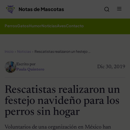
Saltar al contenido
Me
Notas de Mascotas
Perros
Gatos
Humor
Noticias
Aves
Contacto
Inicio
Noticias
Rescatistas realizaron un festejo navideño para los perros sin hogar
Escrito por
Dic 30, 2019
Paula Quintero
Rescatistas realizaron un
festejo navideño para los
perros sin hogar
Voluntarios de una organización en México han