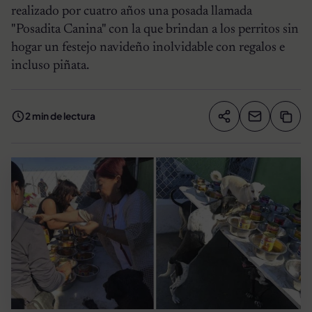
realizado por cuatro años una posada llamada
"Posadita Canina" con la que brindan a los perritos sin
hogar un festejo navideño inolvidable con regalos e
incluso piñata.
2 min de lectura
Compartir artíc
Copia
Compartir