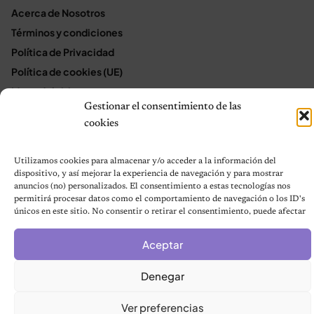
Acerca de Nosotros
Términos y condiciones
Política de Privacidad
Política de cookies (UE)
Mapa del sitio
Gestionar el consentimiento de las
Contáctanos
cookies
Terms and Conditions
Utilizamos cookies para almacenar y/o acceder a la información del
dispositivo, y así mejorar la experiencia de navegación y para mostrar
© 2026 Notas de Mascotas
anuncios (no) personalizados. El consentimiento a estas tecnologías nos
Política de privacidad
permitirá procesar datos como el comportamiento de navegación o los ID's
únicos en este sitio. No consentir o retirar el consentimiento, puede afectar
negativamente a ciertas características y funciones.
Aceptar
Denegar
Ver preferencias