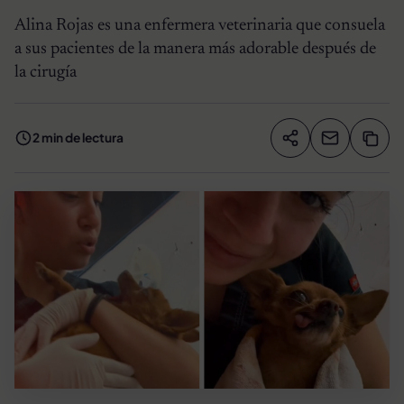
Alina Rojas es una enfermera veterinaria que consuela
a sus pacientes de la manera más adorable después de
la cirugía
2 min de lectura
Compartir artíc
Copia
Compartir