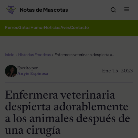
Saltar al contenido
Me
Notas de Mascotas
Perros
Gatos
Humor
Noticias
Aves
Contacto
Inicio
Historias Emotivas
Enfermera veterinaria despierta adorablemente a los animales después de una cirugía
Escrito por
Ene 15, 2023
Anyie Espinosa
Enfermera veterinaria
despierta adorablemente
a los animales después de
una cirugía