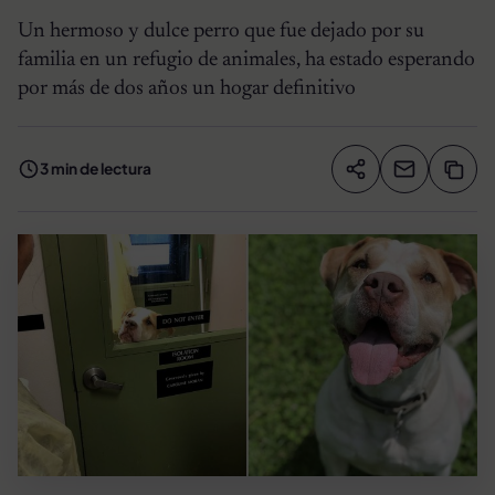
Un hermoso y dulce perro que fue dejado por su
familia en un refugio de animales, ha estado esperando
por más de dos años un hogar definitivo
3 min de lectura
Compartir artíc
Copia
Compartir