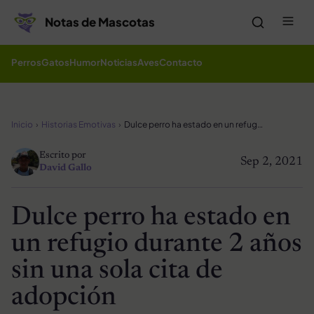
Saltar al contenido
Me
Notas de Mascotas
Perros
Gatos
Humor
Noticias
Aves
Contacto
Inicio
Historias Emotivas
Dulce perro ha estado en un refugio durante 2 años sin una sola cita de adopción
Escrito por
Sep 2, 2021
David Gallo
Dulce perro ha estado en
un refugio durante 2 años
sin una sola cita de
adopción