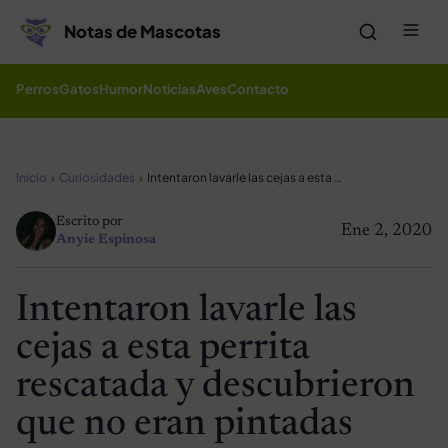
Saltar al contenido
Me
Notas de Mascotas
Perros
Gatos
Humor
Noticias
Aves
Contacto
Inicio
Curiosidades
Intentaron lavarle las cejas a esta perrita rescatada y descubrieron que no eran pintadas
Escrito por
Ene 2, 2020
Anyie Espinosa
Intentaron lavarle las
cejas a esta perrita
rescatada y descubrieron
que no eran pintadas