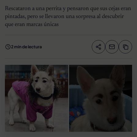
Rescataron a una perrita y pensaron que sus cejas eran
pintadas, pero se llevaron una sorpresa al descubrir
que eran marcas únicas
2 min de lectura
Compartir artíc
Copia
Compartir