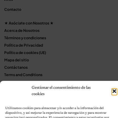
Contacto
★ Asóciate con Nosotros ★
Acerca de Nosotros
Términos y condiciones
Política de Privacidad
Política de cookies (UE)
Mapa del sitio
Contáctanos
Terms and Conditions
Gestionar el consentimiento de las
cookies
© 2026 Notas de Mascotas
Política de privacidad
Utilizamos cookies para almacenar y/o acceder a la información del
dispositivo, y así mejorar la experiencia de navegación y para mostrar
anuncios (no) personalizados. El consentimiento a estas tecnologías nos