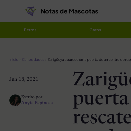
Saltar al contenido
Notas de Mascotas
Perros
Gatos
Inicio
Curiosidades
Zarigü
Jun 18, 2021
puerta
Escrito por
Anyie Espinosa
rescat