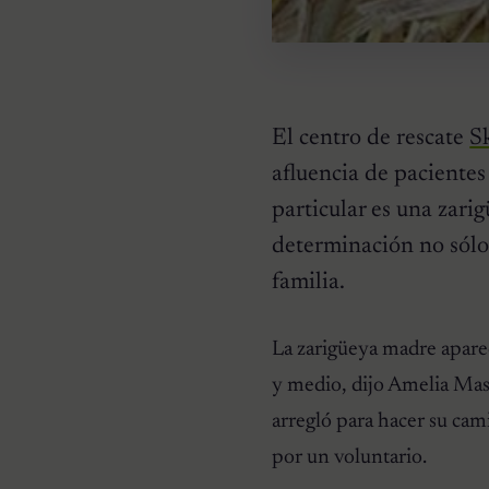
El centro de rescate
S
afluencia de pacientes
particular es una zari
determinación no sólo
familia.
CURIOSIDADES
Pareja se despierta y
encuentra a una perrita
La zarigüeya madre apare
desconocida acurrucada en
su cama
y medio, dijo Amelia Maso
arregló para hacer su cam
por un voluntario.