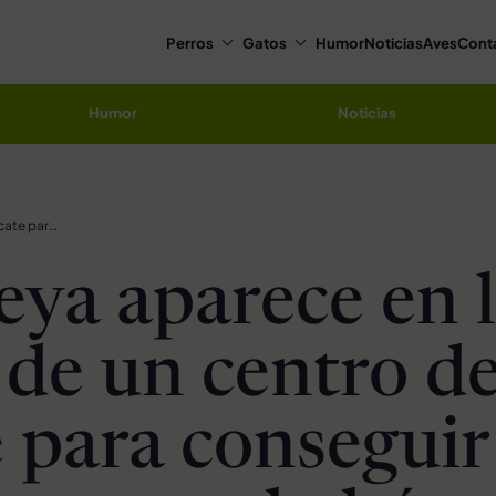
Perros
Gatos
Humor
Noticias
Aves
Cont
Humor
Noticias
Zarigüeya aparece en la puerta de un centro de rescate para conseguir ayuda para sus bebés
eya aparece en 
 de un centro d
e para conseguir