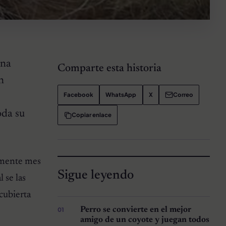
una
Comparte esta historia
n
Facebook
WhatsApp
X
Correo
oda su
Copiar enlace
damente mes
Sigue leyendo
 se las
cubierta
Perro se convierte en el mejor
amigo de un coyote y juegan todos