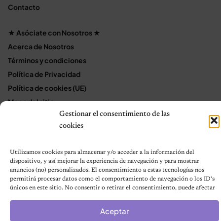
Contacto
★ Asóciate con Nosotros ★
Acerca de Nosotros
Términos y condiciones
Política de Privacidad
Política de cookies (UE)
Mapa del sitio
Gestionar el consentimiento de las
Contáctanos
cookies
Terms and Conditions
Utilizamos cookies para almacenar y/o acceder a la información del
dispositivo, y así mejorar la experiencia de navegación y para mostrar
© 2026 Notas de Mascotas
anuncios (no) personalizados. El consentimiento a estas tecnologías nos
Política de privacidad
permitirá procesar datos como el comportamiento de navegación o los ID's
únicos en este sitio. No consentir o retirar el consentimiento, puede afectar
negativamente a ciertas características y funciones.
Aceptar