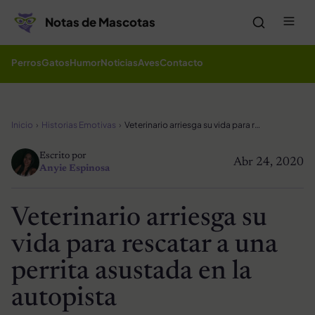
Saltar al contenido
Me
Notas de Mascotas
Perros
Gatos
Humor
Noticias
Aves
Contacto
Inicio
Historias Emotivas
Veterinario arriesga su vida para rescatar a una perrita asustada en la autopista
Escrito por
Abr 24, 2020
Anyie Espinosa
Veterinario arriesga su
vida para rescatar a una
perrita asustada en la
autopista