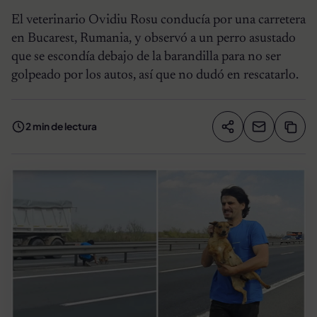
El veterinario Ovidiu Rosu conducía por una carretera
en Bucarest, Rumania, y observó a un perro asustado
que se escondía debajo de la barandilla para no ser
golpeado por los autos, así que no dudó en rescatarlo.
2 min de lectura
Compartir artíc
Copia
Compartir