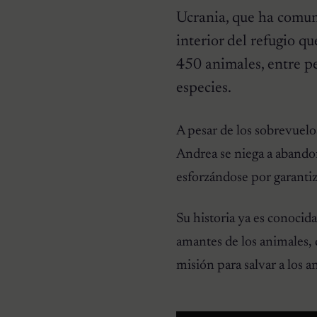
Ucrania, que ha comun
interior del refugio q
450 animales, entre per
especies.
HISTORIAS EMOTIVAS
Pesaba poco más de un
kilo y estaba en la lista de
A pesar de los sobrevuelos
eutanasia: la historia
detrás de la cachorra que
Andrea se niega a abandon
nadie daba por salvable
esforzándose por garantiz
Su historia ya es conocid
amantes de los animales, q
misión para salvar a los 