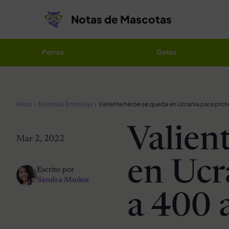
Saltar al contenido
Notas de Mascotas
Perros
Gatos
Inicio
Historias Emotivas
Valien
Mar 2, 2022
en Ucr
Escrito por
Sandra Muñoz
a 400 