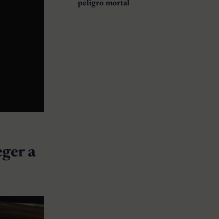
peligro mortal
eger a