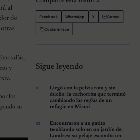
Comparte esta historia
rá al
Facebook
WhatsApp
X
Correo
edor de
 otras
Copiar enlace
timos días,
Sigue leyendo
ros y
rkiv.
Llegó con la pelvis rota y sin
dueño: la cachorrita que terminó
por los
cambiando las reglas de un
poyando su
refugio en Misuri
Encontraron a un gatito
temblando solo en un jardín de
Londres: su pelaje escondía un