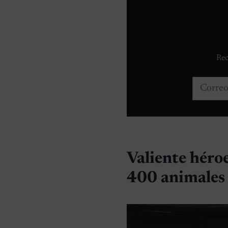
Rec
Correo e
Valiente héro
400 animales