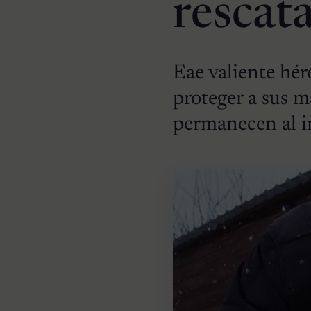
rescat
Eae valiente hér
proteger a sus 
permanecen al in