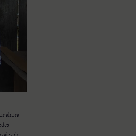
por ahora
edes
nsajes de