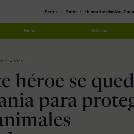
Perros
Gatos
Humor
Noticias
Aves
Cont
Humor
Noticias
Valiente héroe se queda en Ucrania para proteger a 400 animales rescatados
te héroe se que
ania para prote
animales