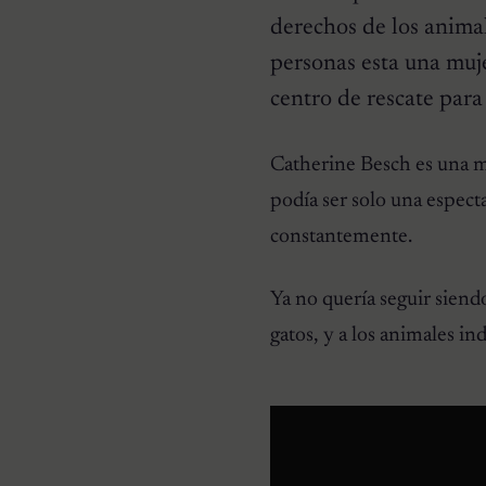
derechos de los animal
personas esta una muje
centro de rescate para
HISTORIAS EMOTIVAS
Catherine Besch es una m
Pesaba poco más de un
kilo y estaba en la lista de
podía ser solo una espec
eutanasia: la historia
detrás de la cachorra que
constantemente.
nadie daba por salvable
Ya no quería seguir sien
gatos, y a los animales in