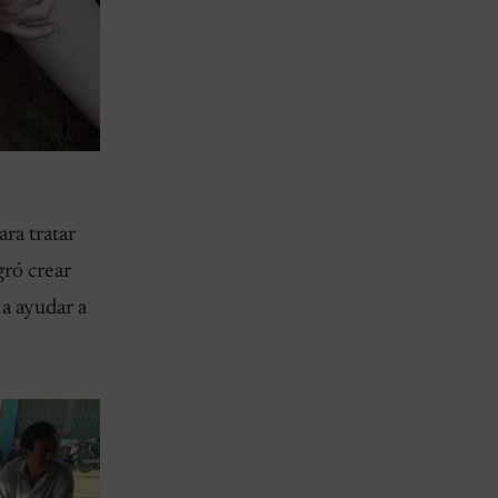
ra tratar
gró crear
 a ayudar a