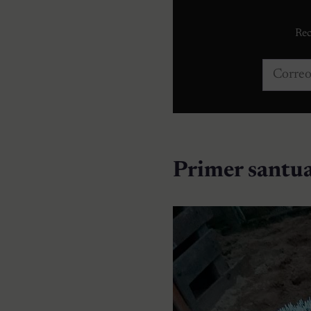
Rec
Correo e
Primer santua