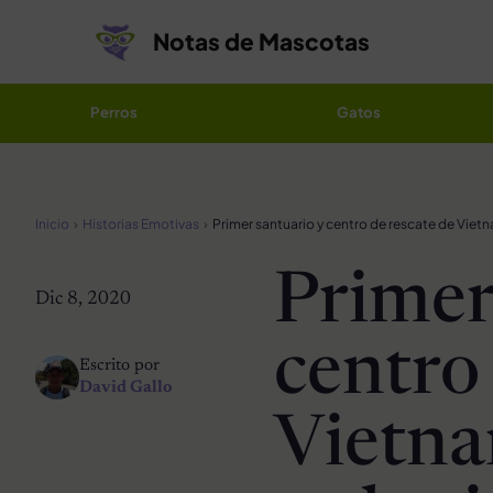
Saltar al contenido
Notas de Mascotas
Perros
Gatos
Inicio
Historias Emotivas
Primer
Dic 8, 2020
centro
Escrito por
David Gallo
Vietna