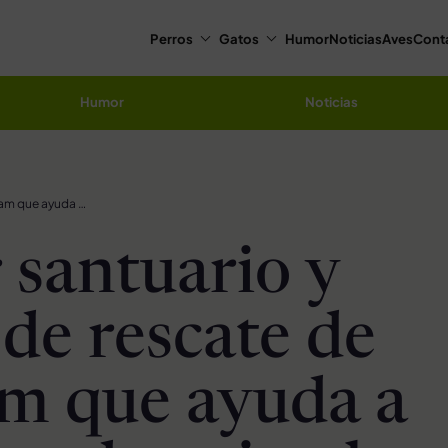
Perros
Gatos
Humor
Noticias
Aves
Cont
Humor
Noticias
Primer santuario y centro de rescate de Vietnam que ayuda a todo tipo de animales
 santuario y
 de rescate de
m que ayuda a