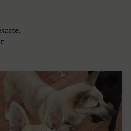
scate,
er