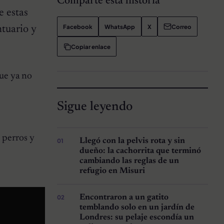
Comparte esta historia
e estas
Facebook
WhatsApp
X
Correo
ntuario y
Copiar enlace
ue ya no
Sigue leyendo
 perros y
Llegó con la pelvis rota y sin
dueño: la cachorrita que terminó
cambiando las reglas de un
refugio en Misuri
Encontraron a un gatito
temblando solo en un jardín de
Londres: su pelaje escondía un