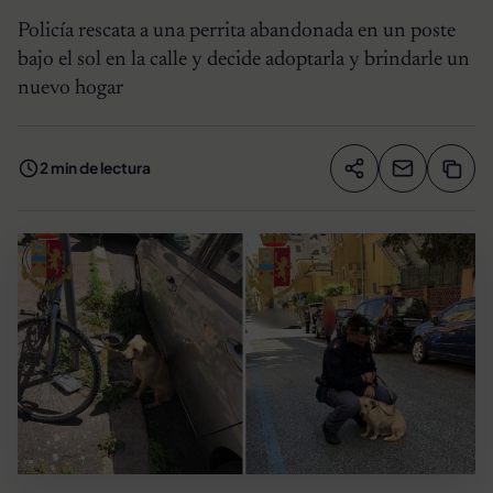
Policía rescata a una perrita abandonada en un poste
bajo el sol en la calle y decide adoptarla y brindarle un
nuevo hogar
2 min de lectura
Compartir artíc
Copia
Compartir