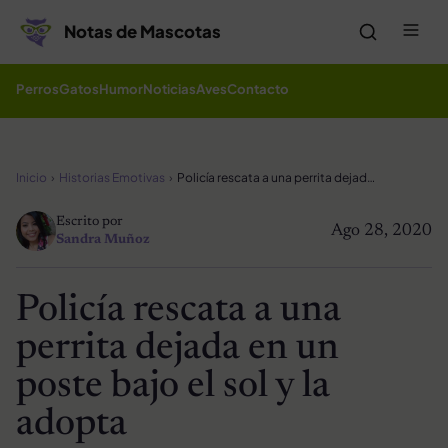
Saltar al contenido
Me
Notas de Mascotas
Perros
Gatos
Humor
Noticias
Aves
Contacto
Inicio
Historias Emotivas
Policía rescata a una perrita dejada en un poste bajo el sol y la adopta
Escrito por
Ago 28, 2020
Sandra Muñoz
Policía rescata a una
perrita dejada en un
poste bajo el sol y la
adopta