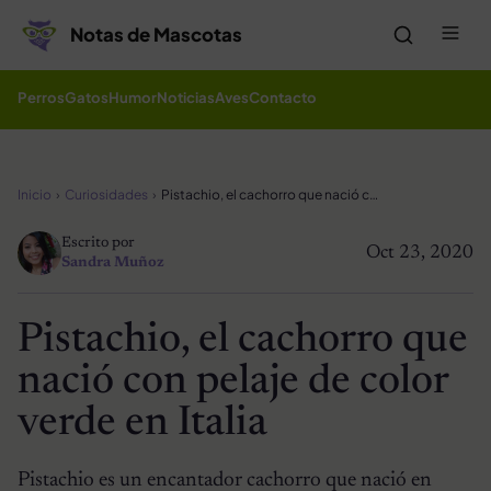
Saltar al contenido
Me
Notas de Mascotas
Perros
Gatos
Humor
Noticias
Aves
Contacto
Inicio
Curiosidades
Pistachio, el cachorro que nació con pelaje de color verde en Italia
Escrito por
Oct 23, 2020
Sandra Muñoz
Pistachio, el cachorro que
nació con pelaje de color
verde en Italia
Pistachio es un encantador cachorro que nació en