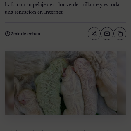
Italia con su pelaje de color verde brillante y es toda
una sensación en Internet
2 min de lectura
Compartir artíc
Copia
Compartir