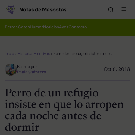
Saltar al contenido
Me
Notas de Mascotas
Perros
Gatos
Humor
Noticias
Aves
Contacto
Inicio
Historias Emotivas
Perro de un refugio insiste en que lo arropen cada noche antes de dormir
Escrito por
Oct 6, 2018
Paula Quintero
Perro de un refugio
insiste en que lo arropen
cada noche antes de
dormir