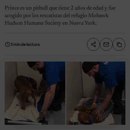
Prince es un pitbull que tiene 2 años de edad y fue
acogido por los rescatistas del refugio Mohawk
Hudson Humane Society en Nueva York.
3 min de lectura
Compartir artíc
Copia
Compartir