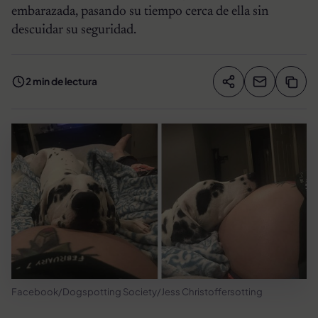
embarazada, pasando su tiempo cerca de ella sin
descuidar su seguridad.
2 min de lectura
Compartir artíc
Copia
Compartir
Facebook/Dogspotting Society/Jess Christoffersotting