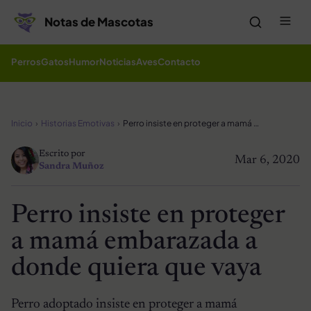
Saltar al contenido
Me
Notas de Mascotas
Perros
Gatos
Humor
Noticias
Aves
Contacto
Inicio
Historias Emotivas
Perro insiste en proteger a mamá embarazada a donde quiera que vaya
Escrito por
Mar 6, 2020
Sandra Muñoz
Perro insiste en proteger
a mamá embarazada a
donde quiera que vaya
Perro adoptado insiste en proteger a mamá