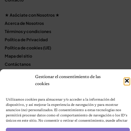
★ Asóciate con Nosotros ★
Acerca de Nosotros
Términos y condiciones
Política de Privacidad
Política de cookies (UE)
Mapa del sitio
Contáctanos
Terms and Conditions
Gestionar el consentimiento de las
cookies
© 2026 Notas de Mascotas
Utilizamos cookies para almacenar y/o acceder a la información del
Política de privacidad
dispositivo, y así mejorar la experiencia de navegación y para mostrar
anuncios (no) personalizados. El consentimiento a estas tecnologías nos
permitirá procesar datos como el comportamiento de navegación o los ID's
únicos en este sitio. No consentir o retirar el consentimiento, puede afectar
negativamente a ciertas características y funciones.