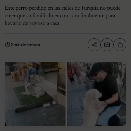
Este perro perdido en las calles de Turquía no puede
creer que su familia lo encontrara finalmente para
llevarlo de regreso a casa
2 min de lectura
Compartir artíc
Copia
Compartir