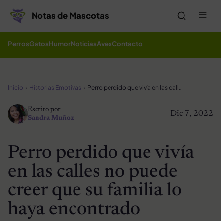
Saltar al contenido
Me
Notas de Mascotas
Perros
Gatos
Humor
Noticias
Aves
Contacto
Inicio
Historias Emotivas
Perro perdido que vivía en las calles no puede creer que su familia lo haya encontrado
Escrito por
Dic 7, 2022
Sandra Muñoz
Perro perdido que vivía
en las calles no puede
creer que su familia lo
haya encontrado