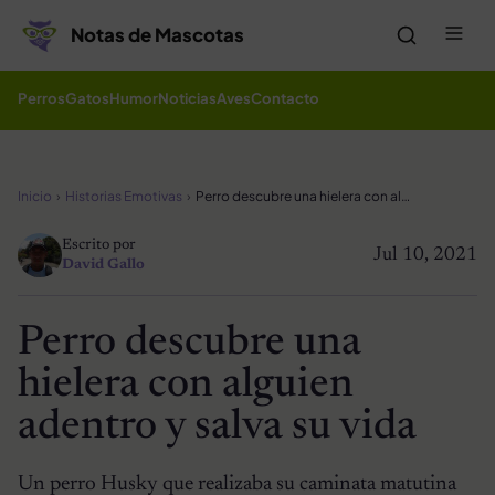
Saltar al contenido
Me
Notas de Mascotas
Perros
Gatos
Humor
Noticias
Aves
Contacto
Inicio
Historias Emotivas
Perro descubre una hielera con alguien adentro y salva su vida
Escrito por
Jul 10, 2021
David Gallo
Perro descubre una
hielera con alguien
adentro y salva su vida
Un perro Husky que realizaba su caminata matutina