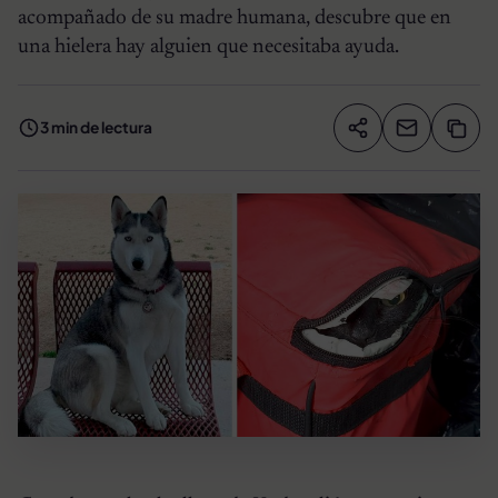
acompañado de su madre humana, descubre que en
una hielera hay alguien que necesitaba ayuda.
3 min de lectura
Compartir artíc
Copia
Compartir