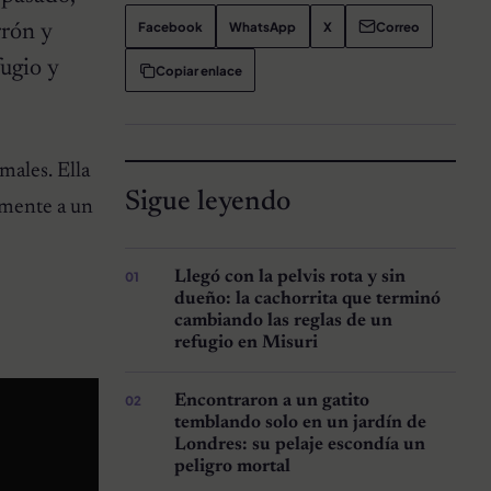
Facebook
WhatsApp
X
Correo
rrón y
fugio y
Copiar enlace
males. Ella
Sigue leyendo
amente a un
Llegó con la pelvis rota y sin
dueño: la cachorrita que terminó
cambiando las reglas de un
refugio en Misuri
Encontraron a un gatito
temblando solo en un jardín de
Londres: su pelaje escondía un
peligro mortal