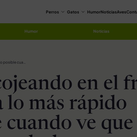
Perros
Gatos
Humor
Noticias
Aves
Cont
Humor
Noticias
Perro cojeando en el frío, camina lo más rápido posible cuando ve que van a ayudarlo
ojeando en el fr
 lo más rápido
e cuando ve que