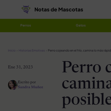
Saltar al contenido
Notas de Mascotas
Perros
Gatos
Inicio
Historias Emotivas
Perro c
Ene 31, 2023
camina
Escrito por
Sandra Muñoz
posibl