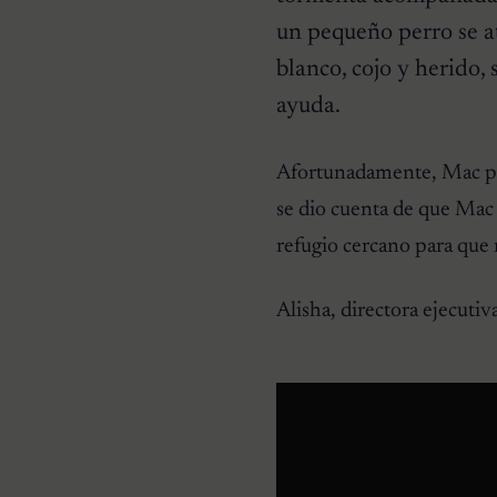
un pequeño perro se at
blanco, cojo y herido,
ayuda.
HISTORIAS EMOTIVAS
Pesaba poco más de un
kilo y estaba en la lista de
Afortunadamente, Mac pasó
eutanasia: la historia
detrás de la cachorra que
se dio cuenta de que Mac 
nadie daba por salvable
refugio cercano para que 
Alisha, directora ejecutiv