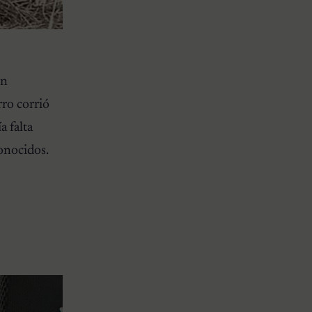
on
rro corrió
 falta
conocidos.