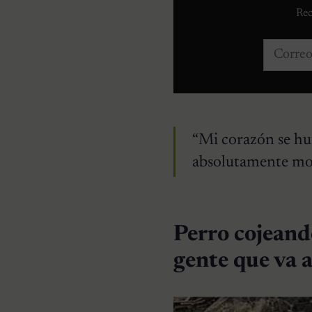
Rec
Correo e
“Mi corazón se hu
absolutamente mori
Perro cojeando
gente que va 